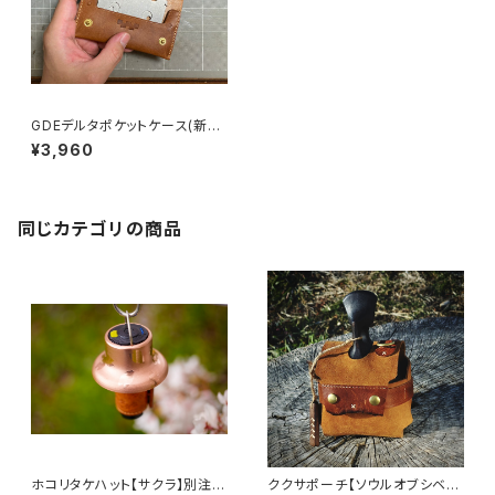
GDEデルタポケットケース(新仕
様)
¥3,960
同じカテゴリの商品
ホコリタケハット【サクラ】別注モ
ククサポーチ【ソウルオブシベリ