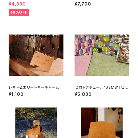
デル
ア用】
¥4,330
¥7,700
18%OFF
レザーΔエリートキーチャーム
ゼロトクチュール"GEMS"【ヒス
イ】GOAL ZERO用レザーカバ
¥1,100
¥5,830
ー