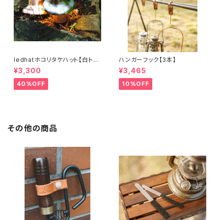
ledhatホコリタケハット【白トリ
ハンガーフック【3本】
ュフ】
¥3,300
¥3,465
40%OFF
10%OFF
その他の商品