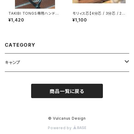
TAKIBI TONGS専用ハンドル
モリィス芯【4分芯 / 3分芯 / 2分
ストッパー
芯】
¥1,420
¥1,100
CATEGORY
キャンプ
ランタンアクセサリ
商品一覧に戻る
ハンガーフック
ゴールゼロアクセサリ
© Vulcanus Design
Powered by