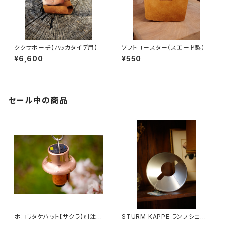
ククサポーチ【パッカタイデ用】
ソフトコースター（スエード製）
¥6,600
¥550
セール中の商品
ホコリタケハット【サクラ】別注モ
STURM KAPPE ランプシェー
デル
ド「TYPE1」ステンレス鋼