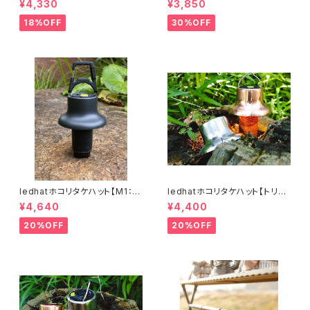
¥4,330
¥3,850
18%OFF
30%OFF
ledhatホコリタケハット【M1：ブ
ledhatホコリタケハット【トリュ
ラック】
フ】
¥4,640
¥4,400
20%OFF
20%OFF